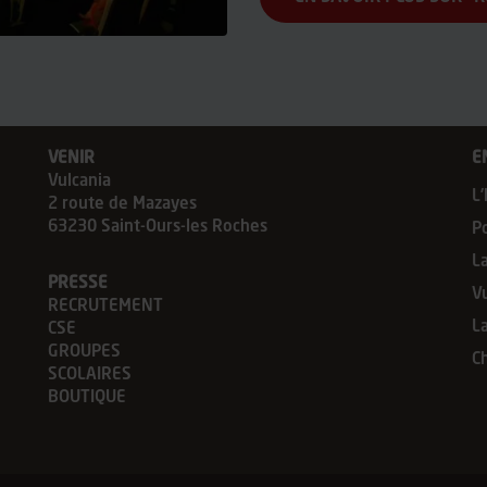
VENIR
E
Vulcania
L’
2 route de Mazayes
63230 Saint-Ours-les Roches
P
L
PRESSE
V
RECRUTEMENT
L
CSE
GROUPES
C
SCOLAIRES
BOUTIQUE