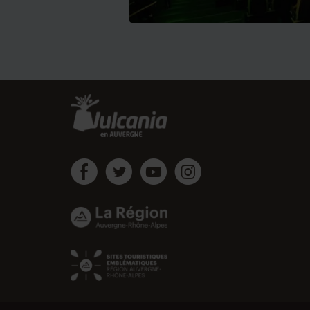
Vulcania
Vulcania
Vulcania
Vulcania
sur
sur
sur
sur
Facebook
Twitter
Youtube
instagram