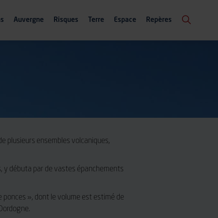
ns
Auvergne
Risques
Terre
Espace
Repères
 de plusieurs ensembles volcaniques,
ées, y débuta par de vastes épanchements
e ponces », dont le volume est estimé de
Dordogne.