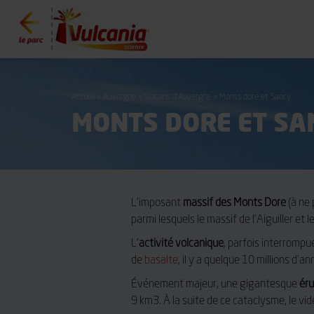
Vulcania
Accueil
»
Auvergne
»
Volcans d’Auvergne
»
Monts dore et Sancy
MONTS DORE ET SA
L’imposant
massif des Monts Dore
(à ne 
parmi lesquels le massif de l’Aiguiller et l
L’
activité volcanique
, parfois interromp
de
basalte
, il y a quelque 10 millions d’a
Événement majeur, une gigantesque
éru
9 km3. À la suite de ce cataclysme, le v