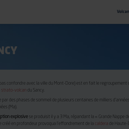
Volca
NCY
pas confondre avec la ville du Mont-Dore) est en fait le regroupement
e
strato-volcan
du Sancy.
ue par des phases de sommeil de plusieurs centaines de milliers d’ann
nnées (Ma).
ption explosive
se produisit il y a 3 Ma, répandant la « Grande Nappe d
ide créé en profondeur provoqua l’effondrement de la
caldera
de Haute-