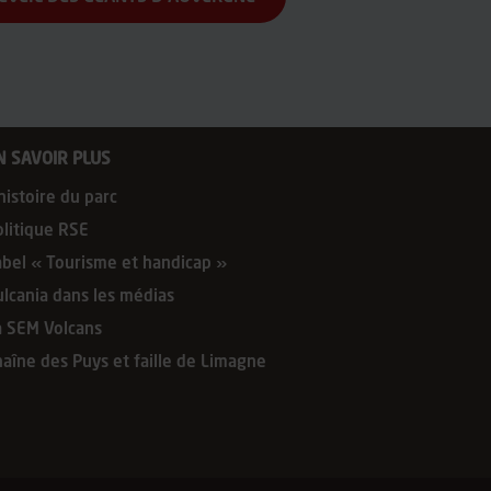
N SAVOIR PLUS
histoire du parc
olitique RSE
abel « Tourisme et handicap »
ulcania dans les médias
a SEM Volcans
haîne des Puys et faille de Limagne