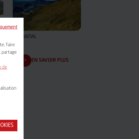
niquement
LE CANTAL
e, faire
, partage
EN SAVOIR PLUS
e de
alisation
OOKIES