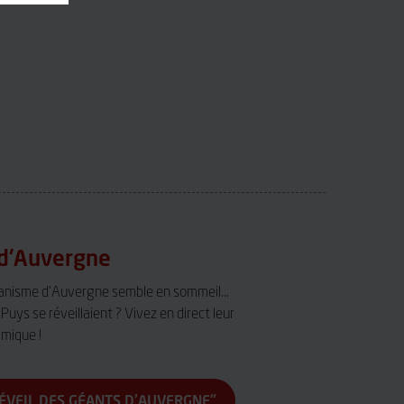
 d'Auvergne
canisme d'Auvergne semble en sommeil...
 Puys se réveillaient ? Vivez en direct leur
amique !
RÉVEIL DES GÉANTS D'AUVERGNE"