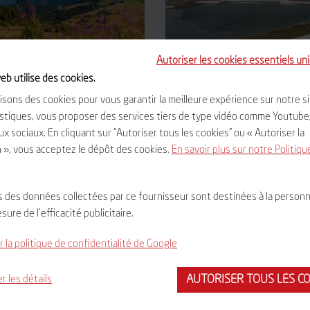
Autoriser les cookies essentiels u
eb utilise des cookies.
ELAY
CÉZALIER
isons des cookies pour vous garantir la meilleure expérience sur notre sit
istiques, vous proposer des services tiers de type vidéo comme Youtube
x sociaux. En cliquant sur "Autoriser tous les cookies" ou « Autoriser la
EN SAVOIR PLUS
EN SAVOIR PLUS
n », vous acceptez le dépôt des cookies.
En savoir plus sur notre Politiqu
s des données collectées par ce fournisseur sont destinées à la personn
esure de l'efficacité publicitaire.
 la politique de confidentialité de Google
AUTORISER TOUS LES C
r les détails