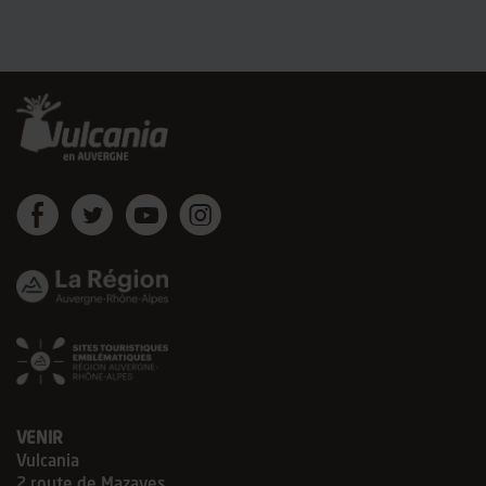
Vulcania
Vulcania
Vulcania
Vulcania
sur
sur
sur
sur
Facebook
Twitter
Youtube
instagram
VENIR
Vulcania
2 route de Mazayes