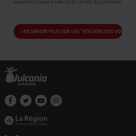
expériences, levez le voile sur les secrets du volcanisme
!
EN SAVOIR PLUS SUR LES "ATELIERS DES VOLCANS
Vulcania
Vulcania
Vulcania
Vulcania
sur
sur
sur
sur
Facebook
Twitter
Youtube
instagram