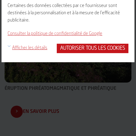
Certaines des données collectées par ce fournisseur sont
destinées à la personnalisation et à la mesure de l'efficacité
publicitaire.
Consulter la politique de confidentialité de Google
AUTORISER TOUS LES COOKIES
Afficher les détails
ÉRUPTION PHRÉATOMAGMATIQUE ET PHRÉATIQUE
EN SAVOIR PLUS