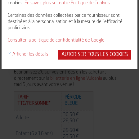
Pâques !
cookies.
En savoir plus sur notre Politique de Cookies
Certaines des données collectées par ce fournisseur sont
destinées à la personnalisation et à la mesure de l'efficacité
BILLET
publicitaire.
MALIN
Consulter la politique de confidentialité de Google
AUTORISER TOUS LES COOKIES
Afficher les détails
EN LIGNE
UNIQUEMENT
Economisez 2€ sur vos entrées en les achetant
directement sur la
billetterie en ligne Vulcania
au plus
tard 5 jours avant votre venue !
TARIF
PÉRIODE
TTC/PERSONNE*
BLEUE
30,50 €
Adulte
28,50 €
25,50 €
Enfant (6 à 16 ans)
23,50 €