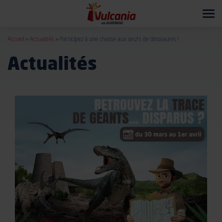
Tog
navi
Accueil
»
Actualités
»
Participez à une chasse aux œufs de dinosaures !
Actualités