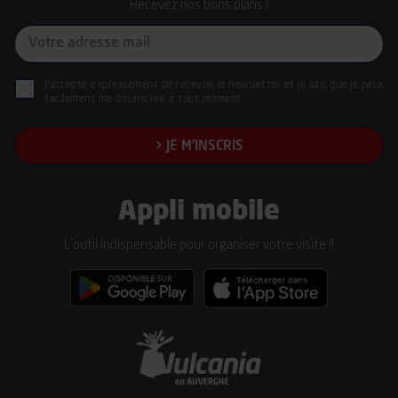
Recevez nos bons plans !
Mon
e-
mail
RGPD
J'accepte expressément de recevoir la newsletter et je sais que je peux
(Nécessaire)
facilement me désinscrire à tout moment.
(Nécessaire)
Appli mobile
L’outil indispensable pour organiser votre visite !!