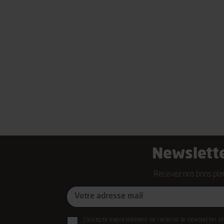
Newslett
Recevez nos bons plan
Mon
e-
mail
RGPD
J'accepte expressément de recevoir la newsletter et