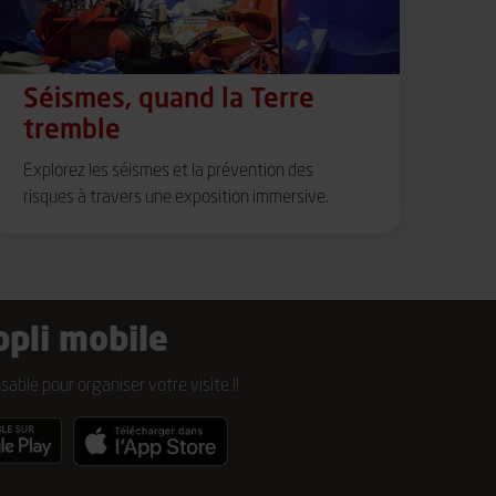
Séismes, quand la Terre
tremble
Explorez les séismes et la prévention des
risques à travers une exposition immersive.
ppli mobile
nsable pour organiser votre visite !!