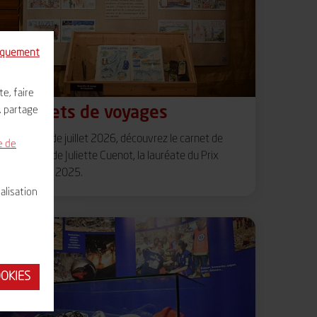
niquement
e, faire
, partage
Carnets de voyages
À partir de juillet 2026, découvrez le carnet de
e de
voyage de Juliette Cuenot, la lauréate du Prix
Vulcania 2025.
alisation
OOKIES