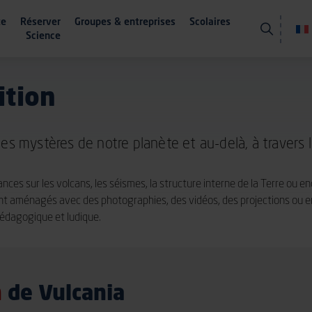
te
Réserver
Groupes &
entreprises
Scolaires
Science
ition
s mystères de notre planète et au-delà, à travers l
nces sur les volcans, les séismes, la structure interne de la Terre ou 
t aménagés avec des photographies, des vidéos, des projections ou en
pédagogique et ludique.
n
de Vulcania