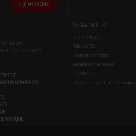
e)
EN SAVOIR PLUS
a
L’histoire du parc
 de Mazayes
Politique RSE
aint-Ours-les Roches
Labels et distinctions
Vulcania dans les médias
La SEM Volcans
TEMENT
IRE D’ENTREPRISE
Chaîne des Puys et faille de Limagne
ES
RES
UE
CIENTIFIQUE