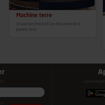
Machine terre
Un parcours interactif à la découverte de la
planète Terre.
er
A
s !
L’outil indispe
 je