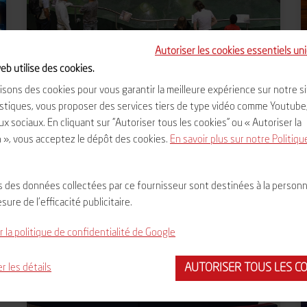
Autoriser les cookies essentiels u
eb utilise des cookies.
isons des cookies pour vous garantir la meilleure expérience sur notre sit
istiques, vous proposer des services tiers de type vidéo comme Youtube
x sociaux. En cliquant sur "Autoriser tous les cookies" ou « Autoriser la
Les maquettes géantes
n », vous acceptez le dépôt des cookies.
En savoir plus sur notre Politiqu
Les volcans d’Auvergne en maquettes.
s des données collectées par ce fournisseur sont destinées à la personn
esure de l'efficacité publicitaire.
 la politique de confidentialité de Google
AUTORISER TOUS LES C
r les détails