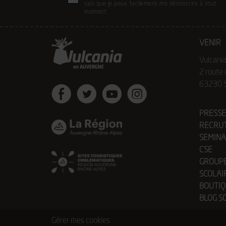
(Nécessair
sais que je peux facilement me désinscrire à tout
(Nécessaire)
moment.
VENIR
Vulcani
2 route
63230 S
Facebook
Twitter
Youtube
Instagram
PRESSE
RECRU
SEMINA
CSE
GROUP
SCOLAI
BOUTIQ
BLOG S
Gérer mes cookies