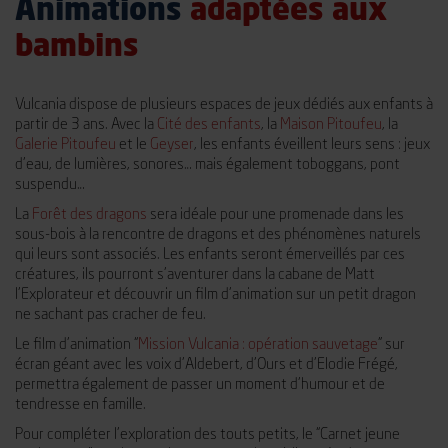
Animations
adaptées aux
bambins
Vulcania dispose de plusieurs espaces de jeux dédiés aux enfants à
partir de 3 ans. Avec la
Cité des enfants
, la
Maison Pitoufeu
, la
Galerie Pitoufeu
et le
Geyser
, les enfants éveillent leurs sens : jeux
d’eau, de lumières, sonores… mais également toboggans, pont
suspendu…
La
Forêt des dragons
sera idéale pour une promenade dans les
sous-bois à la rencontre de dragons et des phénomènes naturels
qui leurs sont associés. Les enfants seront émerveillés par ces
créatures, ils pourront s’aventurer dans la cabane de Matt
l’Explorateur et découvrir un film d’animation sur un petit dragon
ne sachant pas cracher de feu.
Le film d’animation “
Mission Vulcania : opération sauvetage
” sur
écran géant avec les voix d’Aldebert, d’Ours et d’Elodie Frégé,
permettra également de passer un moment d’humour et de
tendresse en famille.
Pour compléter l’exploration des touts petits, le “Carnet jeune