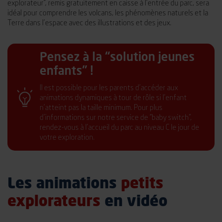
explorateur”, remis gratuitement en caisse à l’entrée du parc, sera
idéal pour comprendre les volcans, les phénomènes naturels et la
Terre dans l’espace avec des illustrations et des jeux.
Pensez à la “solution jeunes
enfants” !
Il est possible pour les parents d’accéder aux
animations dynamiques à tour de rôle si l’enfant
n’atteint pas la taille minimum. Pour plus
d’informations sur notre service de “baby switch”,
rendez-vous à l’accueil du parc au niveau C le jour de
votre exploration.
Les animations
petits
explorateurs
en vidéo