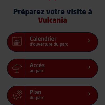
Préparez votre visite à
Vulcania
Calendrier
d’ouverture du parc
Accès
au parc
Plan
du parc