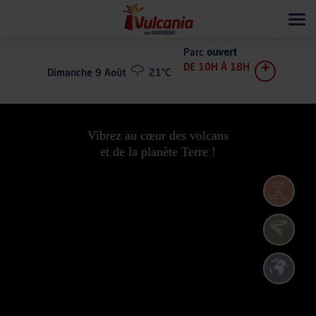
Tog
navi
Parc
ouvert
+
DE 10H À 18H
Dimanche 9 Août
21°C
Vibrez au cœur des volcans
et de la planète Terre !
Découvrez
le
monde
Affrontez
fascinant
les
des
phénomène
volcans
Aventurez-
naturels
vous