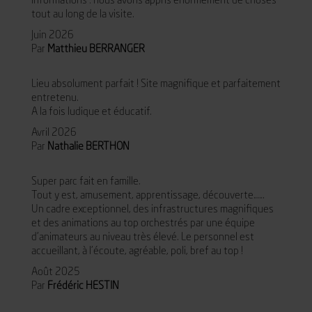
informations : nous avons appris énormément de choses
tout au long de la visite.
Juin 2026
Par
Matthieu BERRANGER
Lieu absolument parfait ! Site magnifique et parfaitement
entretenu.
A la fois ludique et éducatif.
Avril 2026
Par
Nathalie BERTHON
Super parc fait en famille.
Tout y est, amusement, apprentissage, découverte……
Un cadre exceptionnel, des infrastructures magnifiques
et des animations au top orchestrés par une équipe
d’animateurs au niveau très élevé. Le personnel est
accueillant, à l’écoute, agréable, poli, bref au top !
Août 2025
Par
Frédéric HESTIN