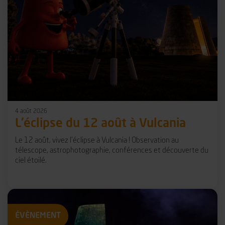
4 août 2026
L'éclipse du 12 août à Vulcania
Le 12 août, vivez l’éclipse à Vulcania ! Observation au
télescope, astrophotographie, conférences et découverte du
ciel étoilé.
ÉVÈNEMENT