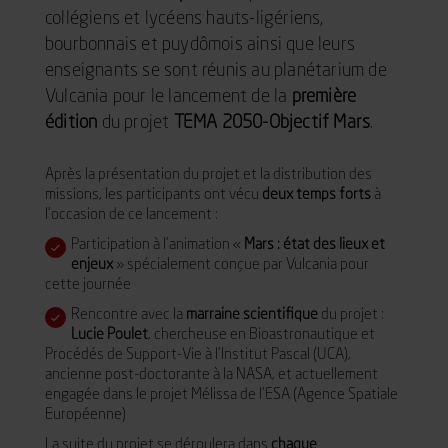
collégiens et lycéens hauts-ligériens,
bourbonnais et puydômois ainsi que leurs
enseignants se sont réunis au planétarium de
Vulcania pour le lancement de la
première
édition
du projet
TEMA 2050-Objectif Mars
.
Après la présentation du projet et la distribution des
missions, les participants ont vécu
deux temps forts
à
l’occasion de ce lancement :
Participation à l’animation «
Mars : état des lieux et
enjeux
» spécialement conçue par Vulcania pour
cette journée
Rencontre avec la
marraine scientifique
du projet :
Lucie Poulet
, chercheuse en Bioastronautique et
Procédés de Support-Vie à l’Institut Pascal (UCA),
ancienne post-doctorante à la NASA, et actuellement
engagée dans le projet Mélissa de l’ESA (Agence Spatiale
Européenne)
La suite du projet se déroulera dans
chaque