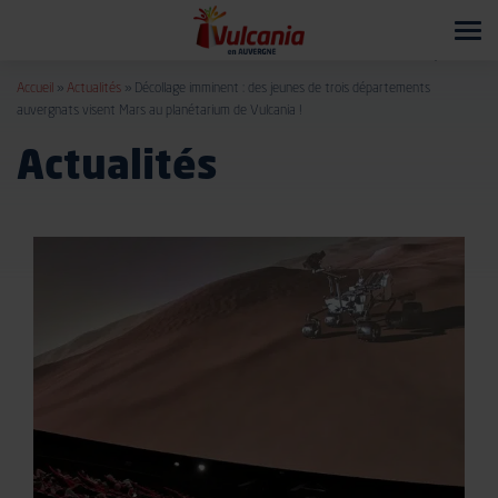
Tog
navi
Accueil
»
Actualités
»
Décollage imminent : des jeunes de trois départements
auvergnats visent Mars au planétarium de Vulcania !
Actualités