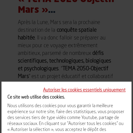
Mars »
…
Après la Lune, Mars sera la prochaine
destination de la
conquête spatiale
habitée
. Il va donc falloir se préparer au
mieux pour ce voyage extrêmement
ambitieux, parsemé de nombreux
défis
scientifiques, technologiques, biologiques
et psychologiques
. “
TEMA 2050-Objectif
Mars
” est un projet éducatif et collaboratif
qui s’inscrit dans ce contexte.
Autoriser les cookies essentiels uniquement
Ce site web utilise des cookies.
Initié par un collectif composé de
Vulcania
, le
Rectorat de l’Académie de Clermont-Ferrand
, la
Nous utilisons des cookies pour vous garantir la meilleure
Maison Pour la Science en Auvergne
expérience sur notre site, faire des statistiques, vous proposer
(MPSA)/
Université Clermont Auvergne
,
Hall32
et
des services tiers de type vidéo comme Youtube, partage de
Astu’sciences
, ce projet vise à contextualiser les
réseaux sociaux. En cliquant sur "Autoriser tous les cookies" ou
apprentissages en sciences et en technologies.
« Autoriser la sélection », vous acceptez le dépôt des