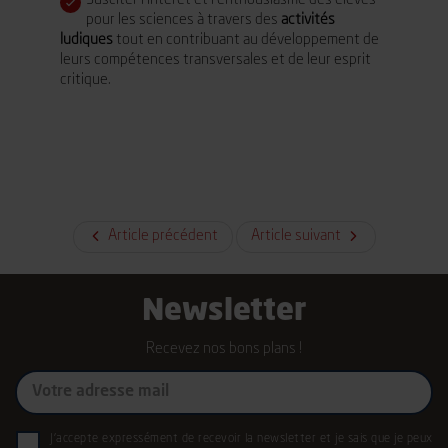
Susciter l’intérêt et l’enthousiasme des élèves
pour les sciences à travers des
activités
ludiques
tout en contribuant au développement de
leurs compétences transversales et de leur esprit
critique.
Article précédent
Article suivant
Newsletter
Recevez nos bons plans !
Mon
e-
mail
RGPD
J'accepte expressément de recevoir la newsletter et je sais que je peux
(Nécessaire)