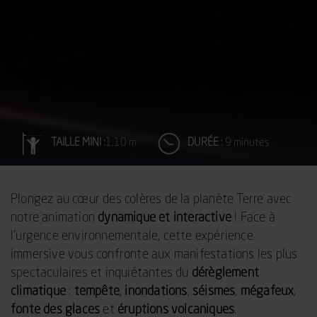
TAILLE MINI :
1,10 m
DURÉE :
9 minutes
Plongez au cœur des colères de la planète Terre avec
notre animation
dynamique et interactive
! Face à
l’urgence environnementale, cette expérience
immersive vous confronte aux manifestations les plus
spectaculaires et inquiétantes du
dérèglement
climatique
:
tempête
,
inondations
,
séismes
,
mégafeux
,
fonte des glaces
et
éruptions volcaniques
.